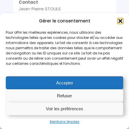
Contact
Jean-Pierre STOULS
0609050297
Gérer le consentement
contact@coptair.fr
Pour offrir les meilleures expériences, nous utilisons des
Plus d'infos
technologies telles que les cookies pour stocker et/ou accéder aux
informations des appareils. Le fait de consentir à ces technologies
nous permettra de traiter des données telles que le comportement
de navigation ou les ID uniques sur ce site. Le fait de ne pas
consentir ou de retirer son consentement peut avoir un effet négatif
Héli Club du Beaujolais
sur certaines caractéristiques et fonctions.
Aérodrome de Villefranche-Tarare
69620 FRONTENAS
Accepter
Contact
Refuser
Gérard FORCHERON
0474718088
Voir les préférences
contact@heliclub-beaujolais.com
Mentions légales
Plus d'infos