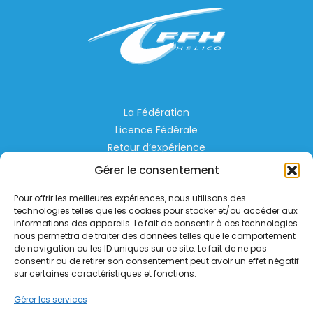
La Fédération
Licence Fédérale
Retour d’expérience
Espace Privé
Gérer le consentement
Règlementation
Pour offrir les meilleures expériences, nous utilisons des
Liens Utiles
technologies telles que les cookies pour stocker et/ou accéder aux
informations des appareils. Le fait de consentir à ces technologies
nous permettra de traiter des données telles que le comportement
Aérodrome de Lognes Emerainville
de navigation ou les ID uniques sur ce site. Le fait de ne pas
77185 LOGNES
consentir ou de retirer son consentement peut avoir un effet négatif
contact@helico.org
sur certaines caractéristiques et fonctions.
Gérer les services