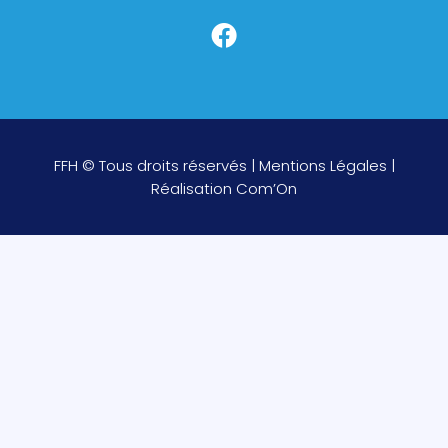
FFH © Tous droits réservés |
Mentions Légales
|
Réalisation
Com’On