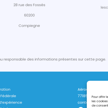
28 rue des Fossés
les
60200
Compiegne
tenu responsable des informations présentes sur cette page.
ration
Aérodrome de Lo
 Fédérale
77185 LOGNES
Pour offrir
les cookies
d’expérience
contact@helico.
de consenti