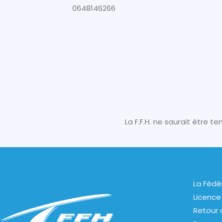
0648146266
La F.F.H. ne saurait être 
La Fédé
Licence
Retour 