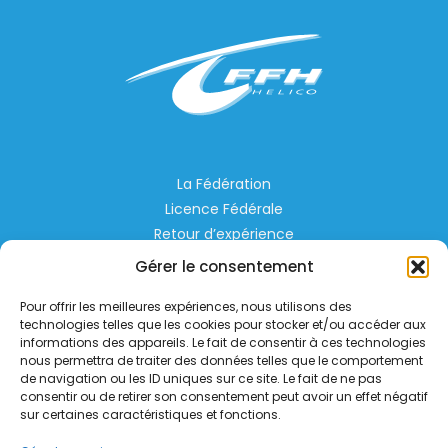
La Fédération
Licence Fédérale
Retour d’expérience
Espace Privé
Gérer le consentement
Règlementation
Pour offrir les meilleures expériences, nous utilisons des
Liens Utiles
technologies telles que les cookies pour stocker et/ou accéder aux
informations des appareils. Le fait de consentir à ces technologies
nous permettra de traiter des données telles que le comportement
Aérodrome de Lognes Emerainville
de navigation ou les ID uniques sur ce site. Le fait de ne pas
77185 LOGNES
consentir ou de retirer son consentement peut avoir un effet négatif
contact@helico.org
sur certaines caractéristiques et fonctions.