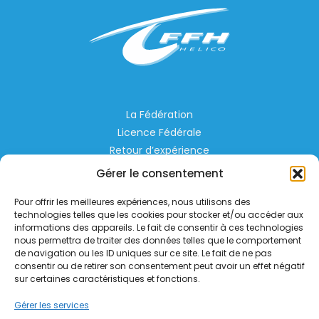
La Fédération
Licence Fédérale
Retour d’expérience
Espace Privé
Gérer le consentement
Règlementation
Pour offrir les meilleures expériences, nous utilisons des
Liens Utiles
technologies telles que les cookies pour stocker et/ou accéder aux
informations des appareils. Le fait de consentir à ces technologies
nous permettra de traiter des données telles que le comportement
Aérodrome de Lognes Emerainville
de navigation ou les ID uniques sur ce site. Le fait de ne pas
77185 LOGNES
consentir ou de retirer son consentement peut avoir un effet négatif
contact@helico.org
sur certaines caractéristiques et fonctions.
Gérer les services