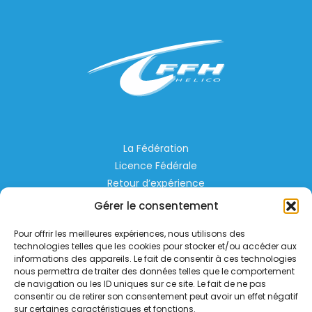
La Fédération
Licence Fédérale
Retour d’expérience
Espace Privé
Gérer le consentement
Règlementation
Pour offrir les meilleures expériences, nous utilisons des
Liens Utiles
technologies telles que les cookies pour stocker et/ou accéder aux
informations des appareils. Le fait de consentir à ces technologies
nous permettra de traiter des données telles que le comportement
Aérodrome de Lognes Emerainville
de navigation ou les ID uniques sur ce site. Le fait de ne pas
77185 LOGNES
consentir ou de retirer son consentement peut avoir un effet négatif
contact@helico.org
sur certaines caractéristiques et fonctions.