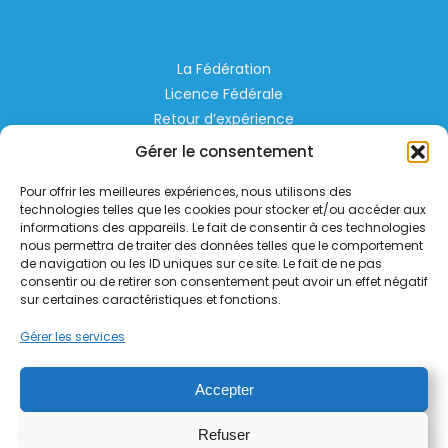
La Fédération
Licence Fédérale
Retour d’expérience
Espace Privé
Gérer le consentement
Règlementation
Pour offrir les meilleures expériences, nous utilisons des
Liens Utiles
technologies telles que les cookies pour stocker et/ou accéder aux
informations des appareils. Le fait de consentir à ces technologies
nous permettra de traiter des données telles que le comportement
Aérodrome de Lognes Emerainville
de navigation ou les ID uniques sur ce site. Le fait de ne pas
77185 LOGNES
consentir ou de retirer son consentement peut avoir un effet négatif
contact@helico.org
sur certaines caractéristiques et fonctions.
Gérer les services
Accepter
Refuser