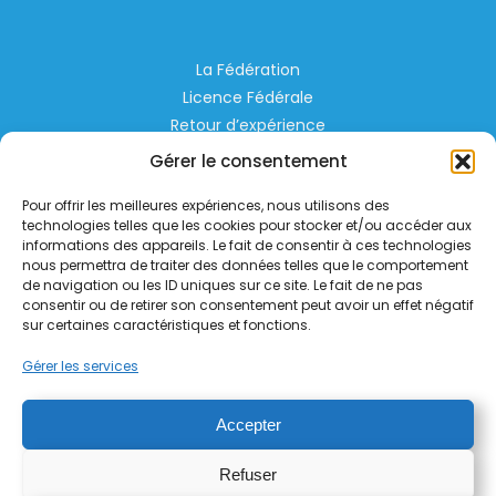
La Fédération
Licence Fédérale
Retour d’expérience
Espace Privé
Gérer le consentement
Règlementation
Pour offrir les meilleures expériences, nous utilisons des
Liens Utiles
technologies telles que les cookies pour stocker et/ou accéder aux
informations des appareils. Le fait de consentir à ces technologies
nous permettra de traiter des données telles que le comportement
Aérodrome de Lognes Emerainville
de navigation ou les ID uniques sur ce site. Le fait de ne pas
77185 LOGNES
consentir ou de retirer son consentement peut avoir un effet négatif
contact@helico.org
sur certaines caractéristiques et fonctions.
Gérer les services
Accepter
Refuser