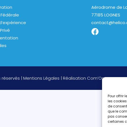
ration
Aérodrome de Lo
 Fédérale
77185 LOGNES
d’expérience
contact@helico.
Privé
entation
iles
s réservés |
Mentions Légales
| Réalisation
Com’On
Pour offrir
les cookies
de consenti
que le comp
pas consent
certaines c