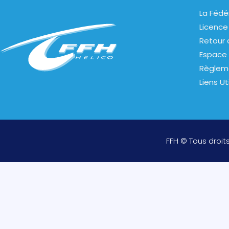
La Fédé
Licence
Retour 
Espace 
Règlem
Liens Ut
FFH © Tous droit