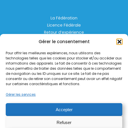
La Fédération
Licence Fédérale
Retour d’expérience
Espace Privé
Gérer le consentement
Règlementation
Pour offrir les meilleures expériences, nous utilisons des
Liens Utiles
technologies telles que les cookies pour stocker et/ou accéder aux
informations des appareils. Le fait de consentir à ces technologies
nous permettra de traiter des données telles que le comportement
Aérodrome de Lognes Emerainville
de navigation ou les ID uniques sur ce site. Le fait de ne pas
77185 LOGNES
consentir ou de retirer son consentement peut avoir un effet négatif
contact@helico.org
sur certaines caractéristiques et fonctions.
Gérer les services
Accepter
Refuser