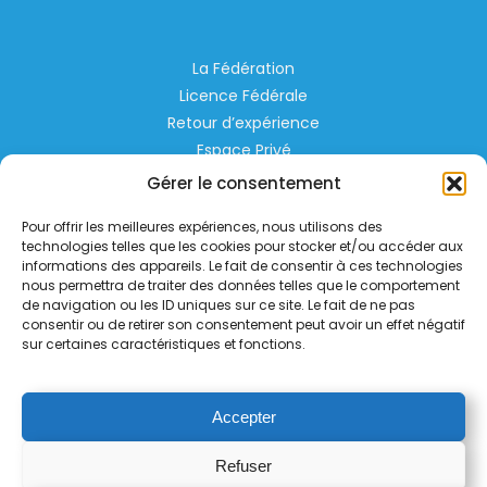
La Fédération
Licence Fédérale
Retour d’expérience
Espace Privé
Règlementation
Gérer le consentement
Liens Utiles
Pour offrir les meilleures expériences, nous utilisons des
technologies telles que les cookies pour stocker et/ou accéder aux
Aérodrome de Lognes Emerainville
informations des appareils. Le fait de consentir à ces technologies
nous permettra de traiter des données telles que le comportement
77185 LOGNES
de navigation ou les ID uniques sur ce site. Le fait de ne pas
contact@helico.org
consentir ou de retirer son consentement peut avoir un effet négatif
sur certaines caractéristiques et fonctions.
Accepter
Refuser