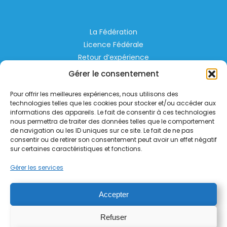
La Fédération
Licence Fédérale
Retour d’expérience
Espace Privé
Gérer le consentement
Règlementation
Pour offrir les meilleures expériences, nous utilisons des
Liens Utiles
technologies telles que les cookies pour stocker et/ou accéder aux
informations des appareils. Le fait de consentir à ces technologies
nous permettra de traiter des données telles que le comportement
Aérodrome de Lognes Emerainville
de navigation ou les ID uniques sur ce site. Le fait de ne pas
77185 LOGNES
consentir ou de retirer son consentement peut avoir un effet négatif
contact@helico.org
sur certaines caractéristiques et fonctions.
Gérer les services
Accepter
Refuser