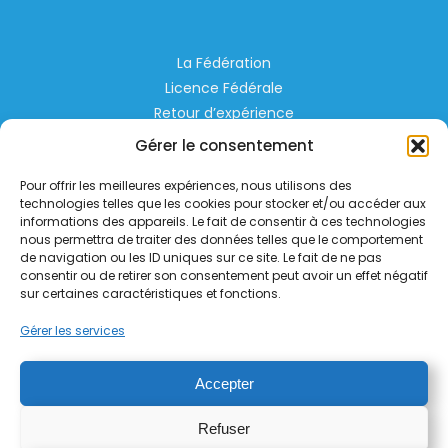
La Fédération
Licence Fédérale
Retour d’expérience
Espace Privé
Gérer le consentement
Règlementation
Pour offrir les meilleures expériences, nous utilisons des
Liens Utiles
technologies telles que les cookies pour stocker et/ou accéder aux
informations des appareils. Le fait de consentir à ces technologies
nous permettra de traiter des données telles que le comportement
Aérodrome de Lognes Emerainville
de navigation ou les ID uniques sur ce site. Le fait de ne pas
77185 LOGNES
consentir ou de retirer son consentement peut avoir un effet négatif
contact@helico.org
sur certaines caractéristiques et fonctions.
Gérer les services
Accepter
Refuser