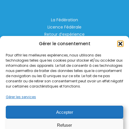
La Fédération
Licence Fédérale
Retour d’expérience
Espace Privé
Gérer le consentement
Règlementation
Pour offrir les meilleures expériences, nous utilisons des
Liens Utiles
technologies telles que les cookies pour stocker et/ou accéder aux
informations des appareils. Le fait de consentir à ces technologies
nous permettra de traiter des données telles que le comportement
Aérodrome de Lognes Emerainville
de navigation ou les ID uniques sur ce site. Le fait de ne pas
77185 LOGNES
consentir ou de retirer son consentement peut avoir un effet négatif
contact@helico.org
sur certaines caractéristiques et fonctions.
Gérer les services
Accepter
Refuser