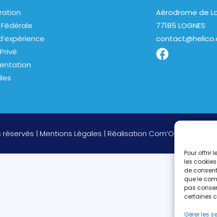
ration
Aérodrome de Lo
 Fédérale
77185 LOGNES
d’expérience
contact@helico.
Privé
entation
iles
s réservés |
Mentions Légales
| Réalisation
Com’On
Pour offrir
les cookies
de consenti
que le comp
pas consent
certaines c
Gérer les s