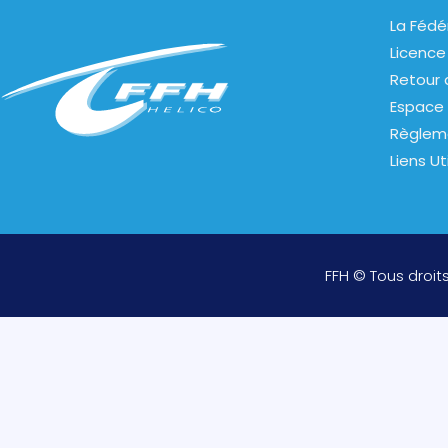
La Fédé
Licence
Retour 
Espace 
Règlem
Liens Ut
FFH © Tous droit