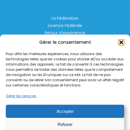
La Fédération
Licence Fédérale
Retour d’expérience
Espace Privé
Gérer le consentement
Règlementation
Pour offrir les meilleures expériences, nous utilisons des
Liens Utiles
technologies telles que les cookies pour stocker et/ou accéder aux
informations des appareils. Le fait de consentir à ces technologies
nous permettra de traiter des données telles que le comportement
Aérodrome de Lognes Emerainville
de navigation ou les ID uniques sur ce site. Le fait de ne pas
77185 LOGNES
consentir ou de retirer son consentement peut avoir un effet négatif
contact@helico.org
sur certaines caractéristiques et fonctions.
Gérer les services
Accepter
Refuser