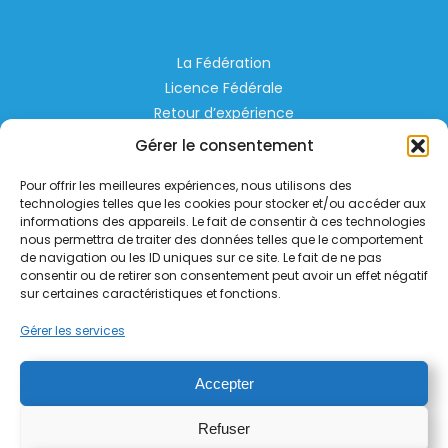
La Fédération
Licence Fédérale
Retour d’expérience
Espace Privé
Gérer le consentement
Règlementation
Pour offrir les meilleures expériences, nous utilisons des
Liens Utiles
technologies telles que les cookies pour stocker et/ou accéder aux
informations des appareils. Le fait de consentir à ces technologies
nous permettra de traiter des données telles que le comportement
Aérodrome de Lognes Emerainville
de navigation ou les ID uniques sur ce site. Le fait de ne pas
77185 LOGNES
consentir ou de retirer son consentement peut avoir un effet négatif
contact@helico.org
sur certaines caractéristiques et fonctions.
Gérer les services
Accepter
Refuser