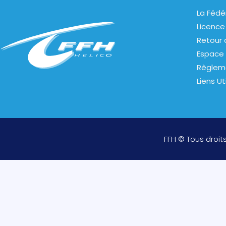
La Fédé
Licence
Retour 
Espace 
Règlem
Liens Ut
FFH © Tous droit