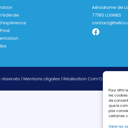
ration
Aérodrome de Lo
 Fédérale
77185 LOGNES
d’expérience
contact@helico.
Privé
entation
iles
s réservés |
Mentions Légales
| Réalisation
Com’On
Pour offrir
les cookies
de consenti
que le comp
pas consent
certaines c
Gérer les s