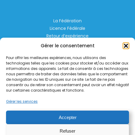
La Fédération
Licence Fédérale
Retour d’expérience
Espace Privé
Gérer le consentement
Règlementation
Pour offrir les meilleures expériences, nous utilisons des
Liens Utiles
technologies telles que les cookies pour stocker et/ou accéder aux
informations des appareils. Le fait de consentir à ces technologies
nous permettra de traiter des données telles que le comportement
Aérodrome de Lognes Emerainville
de navigation ou les ID uniques sur ce site. Le fait de ne pas
77185 LOGNES
consentir ou de retirer son consentement peut avoir un effet négatif
contact@helico.org
sur certaines caractéristiques et fonctions.
Gérer les services
Accepter
Refuser