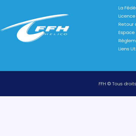
La Fédé
Licence
Retour 
Espace 
Règlem
Liens Ut
FFH © Tous droit