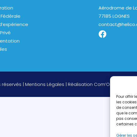
ration
Aérodrome de Lo
 Fédérale
77185 LOGNES
d’expérience
contact@helico.
Privé
entation
iles
s réservés |
Mentions Légales
| Réalisation
Com’On
Pour offrir
les cookies
de consenti
que le comp
pas consent
certaines c
Gérer les s