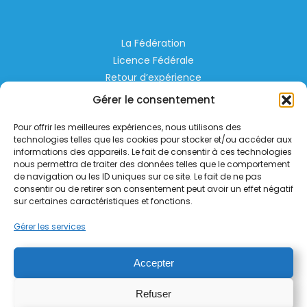
La Fédération
Licence Fédérale
Retour d’expérience
Espace Privé
Gérer le consentement
Règlementation
Pour offrir les meilleures expériences, nous utilisons des
Liens Utiles
technologies telles que les cookies pour stocker et/ou accéder aux
informations des appareils. Le fait de consentir à ces technologies
nous permettra de traiter des données telles que le comportement
Aérodrome de Lognes Emerainville
de navigation ou les ID uniques sur ce site. Le fait de ne pas
77185 LOGNES
consentir ou de retirer son consentement peut avoir un effet négatif
contact@helico.org
sur certaines caractéristiques et fonctions.
Gérer les services
Accepter
Refuser