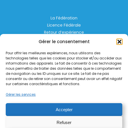
La Fédération
Licence Fédérale
Retour d’expérience
Espace Privé
Gérer le consentement
Règlementation
Pour offrir les meilleures expériences, nous utilisons des
Liens Utiles
technologies telles que les cookies pour stocker et/ou accéder aux
informations des appareils. Le fait de consentir à ces technologies
nous permettra de traiter des données telles que le comportement
Aérodrome de Lognes Emerainville
de navigation ou les ID uniques sur ce site. Le fait de ne pas
77185 LOGNES
consentir ou de retirer son consentement peut avoir un effet négatif
contact@helico.org
sur certaines caractéristiques et fonctions.
Gérer les services
Accepter
Refuser