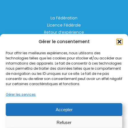
La Fédération
Licence Fédérale
Retour d’expérience
Espace Privé
Gérer le consentement
Règlementation
Pour offrir les meilleures expériences, nous utilisons des
Liens Utiles
technologies telles que les cookies pour stocker et/ou accéder aux
informations des appareils. Le fait de consentir à ces technologies
nous permettra de traiter des données telles que le comportement
Aérodrome de Lognes Emerainville
de navigation ou les ID uniques sur ce site. Le fait de ne pas
77185 LOGNES
consentir ou de retirer son consentement peut avoir un effet négatif
contact@helico.org
sur certaines caractéristiques et fonctions.
Gérer les services
Accepter
Refuser