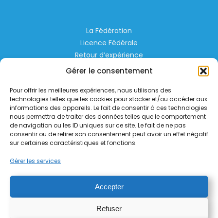
La Fédération
Licence Fédérale
Retour d’expérience
Espace Privé
Gérer le consentement
Règlementation
Pour offrir les meilleures expériences, nous utilisons des
Liens Utiles
technologies telles que les cookies pour stocker et/ou accéder aux
informations des appareils. Le fait de consentir à ces technologies
nous permettra de traiter des données telles que le comportement
Aérodrome de Lognes Emerainville
de navigation ou les ID uniques sur ce site. Le fait de ne pas
77185 LOGNES
consentir ou de retirer son consentement peut avoir un effet négatif
contact@helico.org
sur certaines caractéristiques et fonctions.
Gérer les services
Accepter
Refuser