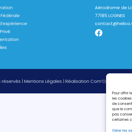
ration
Aérodrome de Lo
 Fédérale
77185 LOGNES
d’expérience
contact@helico.
Privé
entation
iles
s réservés |
Mentions Légales
| Réalisation
Com’On
Pour offrir
les cookies
de consenti
que le comp
pas consent
certaines c
Gérer les s