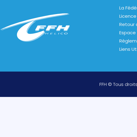
La Fédé
Licence
Retour 
Espace 
Règlem
Liens Ut
FFH © Tous droit