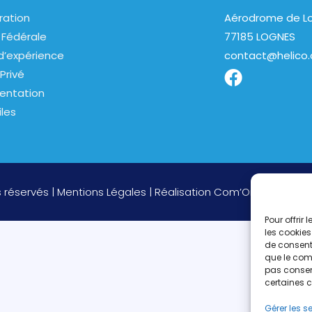
ration
Aérodrome de Lo
 Fédérale
77185 LOGNES
d’expérience
contact@helico.
Privé
entation
iles
s réservés |
Mentions Légales
| Réalisation
Com’On
Pour offrir
les cookies
de consenti
que le comp
pas consent
certaines c
Gérer les s