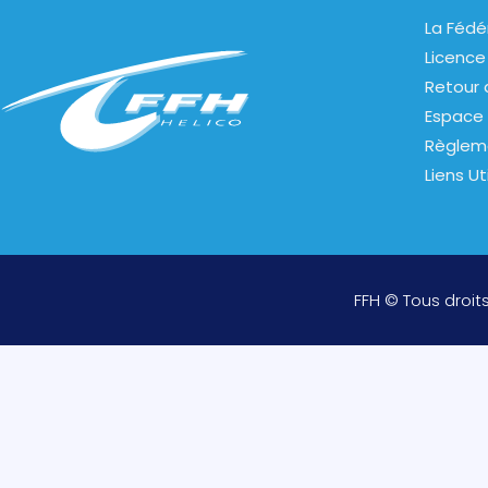
La Fédé
Licence
Retour 
Espace 
Règlem
Liens Ut
FFH © Tous droit