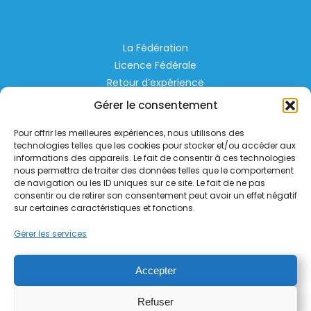
La Fédération
Licence Fédérale
Retour d’expérience
Espace Privé
Gérer le consentement
Règlementation
Pour offrir les meilleures expériences, nous utilisons des
Liens Utiles
technologies telles que les cookies pour stocker et/ou accéder aux
informations des appareils. Le fait de consentir à ces technologies
nous permettra de traiter des données telles que le comportement
Aérodrome de Lognes Emerainville
de navigation ou les ID uniques sur ce site. Le fait de ne pas
77185 LOGNES
consentir ou de retirer son consentement peut avoir un effet négatif
contact@helico.org
sur certaines caractéristiques et fonctions.
Gérer les services
Accepter
Refuser