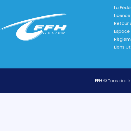
La Fédé
Licence
Retour 
Espace 
Règlem
Liens Ut
FFH © Tous droit