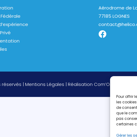
ration
Aérodrome de Lo
 Fédérale
77185 LOGNES
d’expérience
contact@helico.
Privé
entation
iles
s réservés |
Mentions Légales
| Réalisation
Com’On
Pour offrir
les cookies
de consenti
que le comp
pas consent
certaines c
Gérer les s