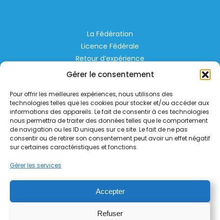
La Fédération
Licence Fédérale
Retour d’expérience
Espace Privé
Gérer le consentement
Règlementation
Pour offrir les meilleures expériences, nous utilisons des
Liens Utiles
technologies telles que les cookies pour stocker et/ou accéder aux
informations des appareils. Le fait de consentir à ces technologies
nous permettra de traiter des données telles que le comportement
Aérodrome de Lognes Emerainville
de navigation ou les ID uniques sur ce site. Le fait de ne pas
77185 LOGNES
consentir ou de retirer son consentement peut avoir un effet négatif
contact@helico.org
sur certaines caractéristiques et fonctions.
Gérer les services
Accepter
Refuser