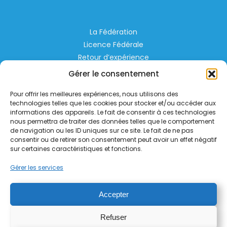
La Fédération
Licence Fédérale
Retour d’expérience
Espace Privé
Gérer le consentement
Règlementation
Pour offrir les meilleures expériences, nous utilisons des
Liens Utiles
technologies telles que les cookies pour stocker et/ou accéder aux
informations des appareils. Le fait de consentir à ces technologies
nous permettra de traiter des données telles que le comportement
Aérodrome de Lognes Emerainville
de navigation ou les ID uniques sur ce site. Le fait de ne pas
77185 LOGNES
consentir ou de retirer son consentement peut avoir un effet négatif
contact@helico.org
sur certaines caractéristiques et fonctions.
Gérer les services
Accepter
Refuser