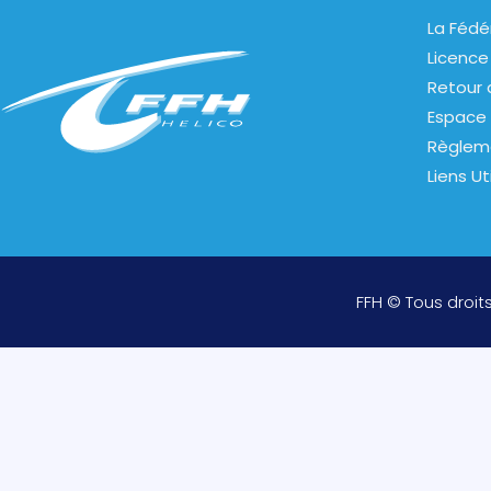
La Fédé
Licence
Retour 
Espace 
Règlem
Liens Ut
FFH © Tous droit