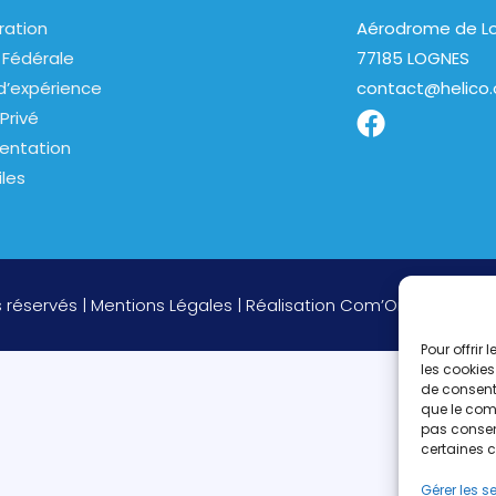
ration
Aérodrome de Lo
 Fédérale
77185 LOGNES
d’expérience
contact@helico.
Privé
entation
iles
s réservés |
Mentions Légales
| Réalisation
Com’On
Pour offrir
les cookies
de consenti
que le comp
pas consent
certaines c
Gérer les s