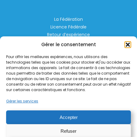
La Fédération
Licence Fédérale
Retour d’expérience
Espace Privé
Gérer le consentement
Règlementation
Pour offrir les meilleures expériences, nous utilisons des
Liens Utiles
technologies telles que les cookies pour stocker et/ou accéder aux
informations des appareils. Le fait de consentir à ces technologies
nous permettra de traiter des données telles que le comportement
Aérodrome de Lognes Emerainville
de navigation ou les ID uniques sur ce site. Le fait de ne pas
77185 LOGNES
consentir ou de retirer son consentement peut avoir un effet négatif
contact@helico.org
sur certaines caractéristiques et fonctions.
Gérer les services
Accepter
Refuser