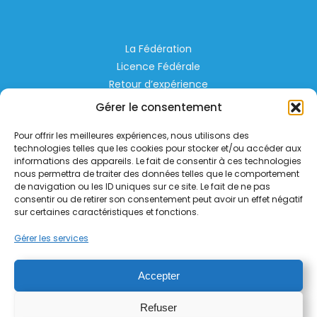
La Fédération
Licence Fédérale
Retour d’expérience
Espace Privé
Gérer le consentement
Règlementation
Pour offrir les meilleures expériences, nous utilisons des
Liens Utiles
technologies telles que les cookies pour stocker et/ou accéder aux
informations des appareils. Le fait de consentir à ces technologies
nous permettra de traiter des données telles que le comportement
Aérodrome de Lognes Emerainville
de navigation ou les ID uniques sur ce site. Le fait de ne pas
77185 LOGNES
consentir ou de retirer son consentement peut avoir un effet négatif
contact@helico.org
sur certaines caractéristiques et fonctions.
Gérer les services
Accepter
Refuser