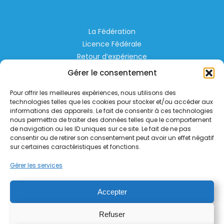
La Fédération
Licence Fédérale
Retour d’expérience
Espace Privé
Gérer le consentement
Règlementation
Pour offrir les meilleures expériences, nous utilisons des
Liens Utiles
technologies telles que les cookies pour stocker et/ou accéder aux
informations des appareils. Le fait de consentir à ces technologies
nous permettra de traiter des données telles que le comportement
Aérodrome de Lognes Emerainville
de navigation ou les ID uniques sur ce site. Le fait de ne pas
77185 LOGNES
consentir ou de retirer son consentement peut avoir un effet négatif
contact@helico.org
sur certaines caractéristiques et fonctions.
Gérer les services
Accepter
Refuser