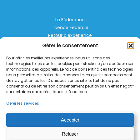
La Fédération
Licence Fédérale
Retour d’expérience
Espace Privé
Gérer le consentement
Règlementation
Pour offrir les meilleures expériences, nous utilisons des
Liens Utiles
technologies telles que les cookies pour stocker et/ou accéder aux
informations des appareils. Le fait de consentir à ces technologies
nous permettra de traiter des données telles que le comportement
Aérodrome de Lognes Emerainville
de navigation ou les ID uniques sur ce site. Le fait de ne pas
77185 LOGNES
consentir ou de retirer son consentement peut avoir un effet négatif
contact@helico.org
sur certaines caractéristiques et fonctions.
Gérer les services
Accepter
Refuser