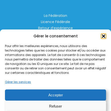
La Fédération
Licence Fédérale
Retour d’expérience
Espace Privé
Gérer le consentement
Règlementation
Pour offrir les meilleures expériences, nous utilisons des
Liens Utiles
technologies telles que les cookies pour stocker et/ou accéder aux
informations des appareils. Le fait de consentir à ces technologies
nous permettra de traiter des données telles que le comportement
Aérodrome de Lognes Emerainville
de navigation ou les ID uniques sur ce site. Le fait de ne pas
77185 LOGNES
consentir ou de retirer son consentement peut avoir un effet négatif
contact@helico.org
sur certaines caractéristiques et fonctions.
Gérer les services
Accepter
Refuser