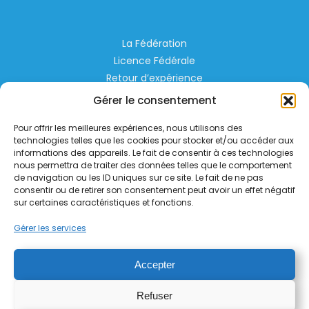
La Fédération
Licence Fédérale
Retour d’expérience
Espace Privé
Gérer le consentement
Règlementation
Pour offrir les meilleures expériences, nous utilisons des
Liens Utiles
technologies telles que les cookies pour stocker et/ou accéder aux
informations des appareils. Le fait de consentir à ces technologies
nous permettra de traiter des données telles que le comportement
Aérodrome de Lognes Emerainville
de navigation ou les ID uniques sur ce site. Le fait de ne pas
77185 LOGNES
consentir ou de retirer son consentement peut avoir un effet négatif
contact@helico.org
sur certaines caractéristiques et fonctions.
Gérer les services
Accepter
Refuser