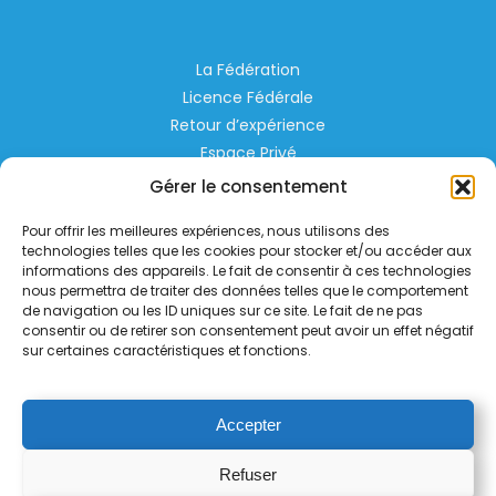
La Fédération
Licence Fédérale
Retour d’expérience
Espace Privé
Règlementation
Gérer le consentement
Liens Utiles
Pour offrir les meilleures expériences, nous utilisons des
technologies telles que les cookies pour stocker et/ou accéder aux
Aérodrome de Lognes Emerainville
informations des appareils. Le fait de consentir à ces technologies
nous permettra de traiter des données telles que le comportement
77185 LOGNES
de navigation ou les ID uniques sur ce site. Le fait de ne pas
contact@helico.org
consentir ou de retirer son consentement peut avoir un effet négatif
sur certaines caractéristiques et fonctions.
Accepter
Refuser