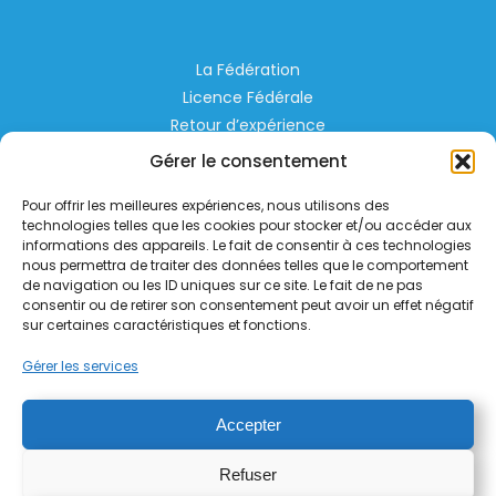
La Fédération
Licence Fédérale
Retour d’expérience
Espace Privé
Gérer le consentement
Règlementation
Pour offrir les meilleures expériences, nous utilisons des
Liens Utiles
technologies telles que les cookies pour stocker et/ou accéder aux
informations des appareils. Le fait de consentir à ces technologies
nous permettra de traiter des données telles que le comportement
Aérodrome de Lognes Emerainville
de navigation ou les ID uniques sur ce site. Le fait de ne pas
77185 LOGNES
consentir ou de retirer son consentement peut avoir un effet négatif
contact@helico.org
sur certaines caractéristiques et fonctions.
Gérer les services
Accepter
Refuser