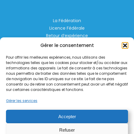
La Fédération
Licence Fédérale
Retour d’expérience
Espace Privé
Gérer le consentement
Règlementation
Pour offrir les meilleures expériences, nous utilisons des
Liens Utiles
technologies telles que les cookies pour stocker et/ou accéder aux
informations des appareils. Le fait de consentir à ces technologies
nous permettra de traiter des données telles que le comportement
Aérodrome de Lognes Emerainville
de navigation ou les ID uniques sur ce site. Le fait de ne pas
77185 LOGNES
consentir ou de retirer son consentement peut avoir un effet négatif
contact@helico.org
sur certaines caractéristiques et fonctions.
Gérer les services
Accepter
Refuser