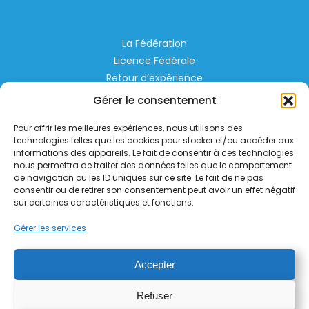
La Fédération
Licence Fédérale
Retour d’expérience
Espace Privé
Gérer le consentement
Règlementation
Pour offrir les meilleures expériences, nous utilisons des
Liens Utiles
technologies telles que les cookies pour stocker et/ou accéder aux
informations des appareils. Le fait de consentir à ces technologies
nous permettra de traiter des données telles que le comportement
Aérodrome de Lognes Emerainville
de navigation ou les ID uniques sur ce site. Le fait de ne pas
77185 LOGNES
consentir ou de retirer son consentement peut avoir un effet négatif
contact@helico.org
sur certaines caractéristiques et fonctions.
Gérer les services
Accepter
Refuser