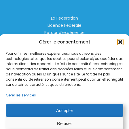
La Fédération
Licence Fédérale
Retour d’expérience
Espace Privé
Gérer le consentement
Règlementation
Pour offrir les meilleures expériences, nous utilisons des
Liens Utiles
technologies telles que les cookies pour stocker et/ou accéder aux
informations des appareils. Le fait de consentir à ces technologies
nous permettra de traiter des données telles que le comportement
Aérodrome de Lognes Emerainville
de navigation ou les ID uniques sur ce site. Le fait de ne pas
77185 LOGNES
consentir ou de retirer son consentement peut avoir un effet négatif
contact@helico.org
sur certaines caractéristiques et fonctions.
Gérer les services
Accepter
Refuser