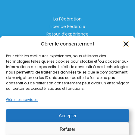
La Fédération
Licence Fédérale
Retour d’expérience
Espace Privé
Gérer le consentement
Règlementation
Pour offrir les meilleures expériences, nous utilisons des
Liens Utiles
technologies telles que les cookies pour stocker et/ou accéder aux
informations des appareils. Le fait de consentir à ces technologies
nous permettra de traiter des données telles que le comportement
Aérodrome de Lognes Emerainville
de navigation ou les ID uniques sur ce site. Le fait de ne pas
77185 LOGNES
consentir ou de retirer son consentement peut avoir un effet négatif
contact@helico.org
sur certaines caractéristiques et fonctions.
Gérer les services
Accepter
Refuser