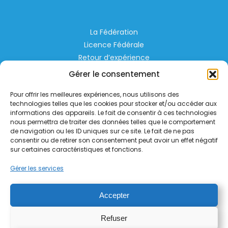
La Fédération
Licence Fédérale
Retour d’expérience
Espace Privé
Gérer le consentement
Règlementation
Pour offrir les meilleures expériences, nous utilisons des
Liens Utiles
technologies telles que les cookies pour stocker et/ou accéder aux
informations des appareils. Le fait de consentir à ces technologies
nous permettra de traiter des données telles que le comportement
Aérodrome de Lognes Emerainville
de navigation ou les ID uniques sur ce site. Le fait de ne pas
77185 LOGNES
consentir ou de retirer son consentement peut avoir un effet négatif
contact@helico.org
sur certaines caractéristiques et fonctions.
Gérer les services
Accepter
Refuser