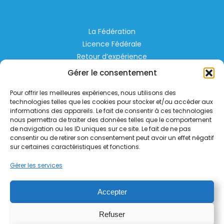
La Fédération
Licence Fédérale
Retour d’expérience
Espace Privé
Gérer le consentement
Règlementation
Pour offrir les meilleures expériences, nous utilisons des
Liens Utiles
technologies telles que les cookies pour stocker et/ou accéder aux
informations des appareils. Le fait de consentir à ces technologies
nous permettra de traiter des données telles que le comportement
Aérodrome de Lognes Emerainville
de navigation ou les ID uniques sur ce site. Le fait de ne pas
77185 LOGNES
consentir ou de retirer son consentement peut avoir un effet négatif
contact@helico.org
sur certaines caractéristiques et fonctions.
Gérer les services
Accepter
Refuser