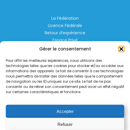
La Fédération
Licence Fédérale
Retour d’expérience
Espace Privé
Règlementation
Gérer le consentement
Liens Utiles
Pour offrir les meilleures expériences, nous utilisons des
technologies telles que les cookies pour stocker et/ou accéder aux
Aérodrome de Lognes Emerainville
informations des appareils. Le fait de consentir à ces technologies
nous permettra de traiter des données telles que le comportement
77185 LOGNES
de navigation ou les ID uniques sur ce site. Le fait de ne pas
contact@helico.org
consentir ou de retirer son consentement peut avoir un effet négatif
sur certaines caractéristiques et fonctions.
Accepter
Refuser