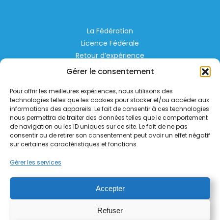
La Fédération
Licence Fédérale
Retour d’expérience
Espace Privé
Gérer le consentement
Règlementation
Pour offrir les meilleures expériences, nous utilisons des
Liens Utiles
technologies telles que les cookies pour stocker et/ou accéder aux
informations des appareils. Le fait de consentir à ces technologies
nous permettra de traiter des données telles que le comportement
Aérodrome de Lognes Emerainville
de navigation ou les ID uniques sur ce site. Le fait de ne pas
77185 LOGNES
consentir ou de retirer son consentement peut avoir un effet négatif
contact@helico.org
sur certaines caractéristiques et fonctions.
Gérer les services
Accepter
Refuser