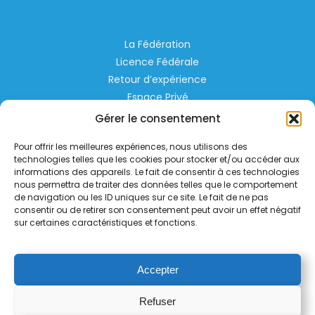
La Fédération
Licence Fédérale
Retour d’expérience
Espace Privé
Règlementation
Gérer le consentement
Liens Utiles
Pour offrir les meilleures expériences, nous utilisons des
technologies telles que les cookies pour stocker et/ou accéder aux
Aérodrome de Lognes Emerainville
informations des appareils. Le fait de consentir à ces technologies
nous permettra de traiter des données telles que le comportement
77185 LOGNES
de navigation ou les ID uniques sur ce site. Le fait de ne pas
contact@helico.org
consentir ou de retirer son consentement peut avoir un effet négatif
sur certaines caractéristiques et fonctions.
Accepter
Refuser