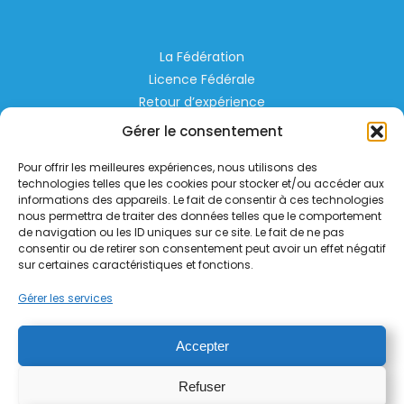
La Fédération
Licence Fédérale
Retour d’expérience
Espace Privé
Gérer le consentement
Règlementation
Pour offrir les meilleures expériences, nous utilisons des
Liens Utiles
technologies telles que les cookies pour stocker et/ou accéder aux
informations des appareils. Le fait de consentir à ces technologies
nous permettra de traiter des données telles que le comportement
Aérodrome de Lognes Emerainville
de navigation ou les ID uniques sur ce site. Le fait de ne pas
77185 LOGNES
consentir ou de retirer son consentement peut avoir un effet négatif
contact@helico.org
sur certaines caractéristiques et fonctions.
Gérer les services
Accepter
Refuser